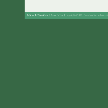
Política de Privacidade
|
Termo de Uso
|
copyright @2006 - farmabrasilis - todos os di