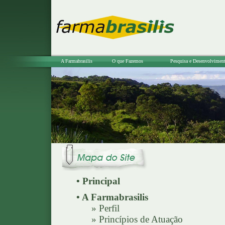
A Farmabrasilis
O que Fazemos
Pesquisa e Desenvolvimen
•
Principal
• A Farmabrasilis
»
Perfil
»
Princípios de Atuação