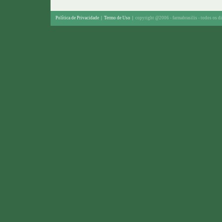
Política de Privacidade
|
Termo de Uso
|
copyright @2006 - farmabrasilis - todos os di