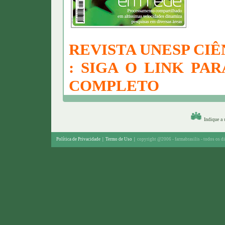
REVISTA UNESP CIÊ
: SIGA O LINK PA
COMPLETO
Indique a
Política de Privacidade
|
Termo de Uso
|
copyright @2006 - farmabrasilis - todos os di