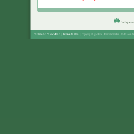
Indique a
Política de Privacidade
|
Termo de Uso
|
copyright @2006 - farmabrasilis - todos os di