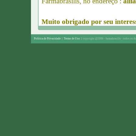
Farmabrasilis, no endereço :
alli
Muito obrigado por seu interes
Política de Privacidade
|
Termo de Uso
|
copyright @2006 - farmabrasilis - todos os di